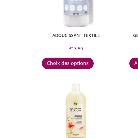
ADOUCISSANT TEXTILE
G
€
13,50
Ce
produit
Choix des options
A
a
plusieurs
variations.
Les
options
peuvent
être
choisies
sur
la