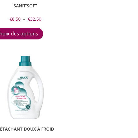
SANIT’SOFT
Plage
€
8,50
–
€
32,50
de
Ce
prix :
produit
hoix des options
€8,50
a
à
plusieurs
€32,50
variations.
Les
options
peuvent
être
choisies
sur
la
page
du
produit
ÉTACHANT DOUX À FROID