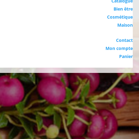
Catalogue
Bien être
Cosmétique
Maison
Contact
Mon compte
Panier