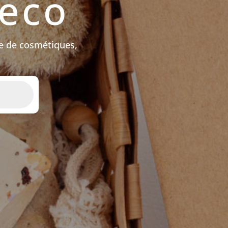
peco
e de cosmétiques,