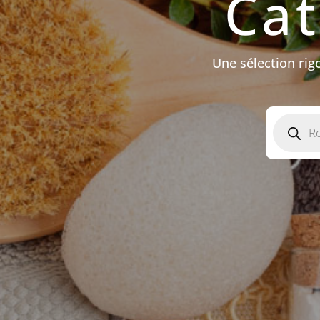
Cat
Une sélection ri
Recherch
de
produits