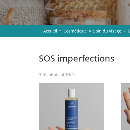
Accueil
Cosmétique
Soin du visage
C
9
9
9
SOS imperfections
3 résultats affichés