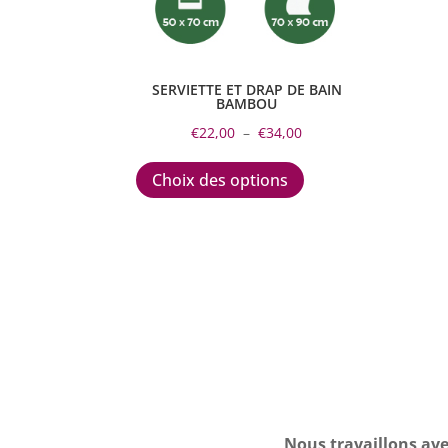
choisies
sur
la
page
SERVIETTE ET DRAP DE BAIN
BAMBOU
du
Plage
produit
€
22,00
–
€
34,00
de
Ce
prix :
produit
Choix des options
€22,00
a
à
plusieurs
€34,00
variations.
Les
options
peuvent
être
choisies
sur
la
page
Nous travaillons ave