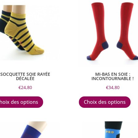
SOCQUETTE SOIE RAYÉE
MI-BAS EN SOIE :
DÉCALÉE
INCONTOURNABLE !
€
24,80
€
34,80
Ce
Ce
produit
pro
hoix des options
Choix des options
a
a
plusieurs
plu
variations.
var
Les
Les
options
opt