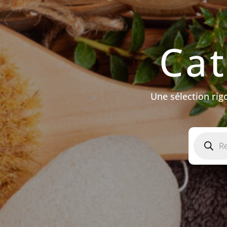
Cat
Une sélection ri
Recherch
de
produits