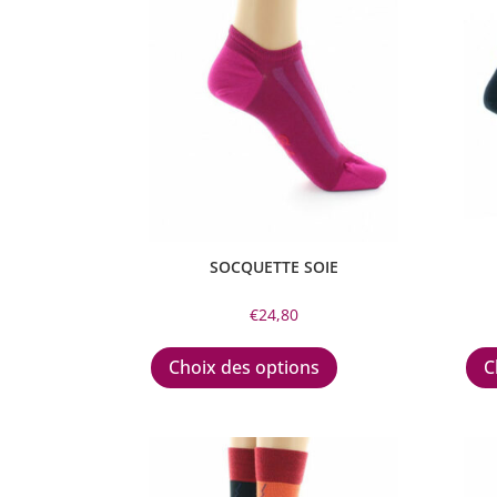
SOCQUETTE SOIE
€
24,80
Ce
produit
Choix des options
C
a
plusieurs
variations.
Les
options