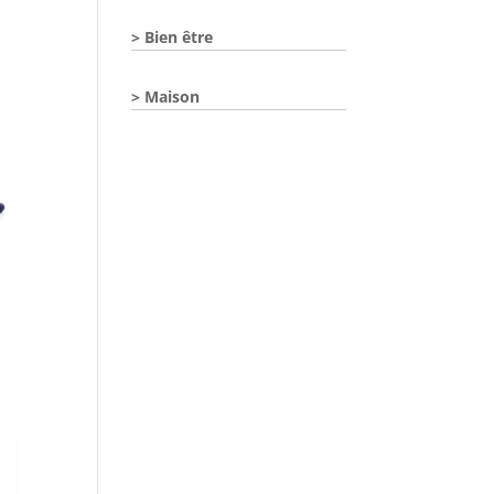
Bien être
Maison
duit
sieurs
iations.
ions