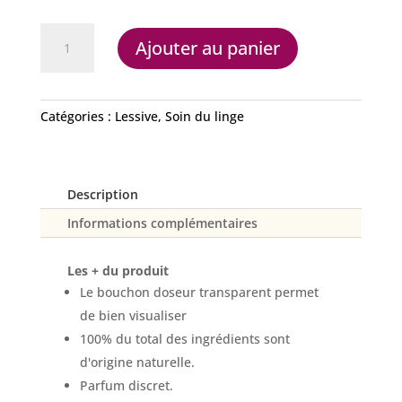
quantité
Ajouter au panier
de
lessive
Laine
&
Catégories :
Lessive
,
Soin du linge
soie
Description
Informations complémentaires
Les + du produit
Le bouchon doseur transparent permet
de bien visualiser
100% du total des ingrédients sont
d'origine naturelle.
Parfum discret.