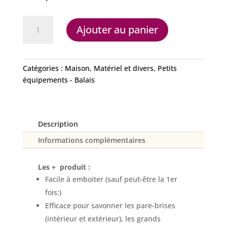
quantité
Ajouter au panier
de
Mouilleur
vitres
Catégories :
Maison
,
Matériel et divers
,
Petits
équipements - Balais
Description
Informations complémentaires
Les + produit :
Facile à emboiter (sauf peut-être la 1er
fois:)
Efficace pour savonner les pare-brises
(intérieur et extérieur), les grands