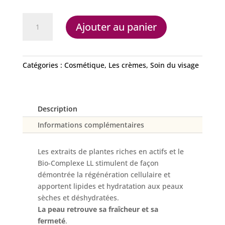
quantité
Ajouter au panier
de
Crème
de
nuit
Catégories :
Cosmétique
,
Les crèmes
,
Soin du visage
LL
Description
Informations complémentaires
Les extraits de plantes riches en actifs et le
Bio-Complexe LL stimulent de façon
démontrée la régénération cellulaire et
apportent lipides et hydratation aux peaux
sèches et déshydratées.
La peau retrouve sa fraîcheur et sa
fermeté
.