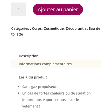
quantité
Ajouter au panier
de
Déodorant
familial
Zartissa
Catégories :
Corps
,
Cosmétique
,
Déodorant et Eau de
toilette
Description
Informations complémentaires
Les + du produit
Sans gaz propulseur.
En cas de fortes chaleurs ou de sudation
importante, vaporiser aussi sur le
vêtement !